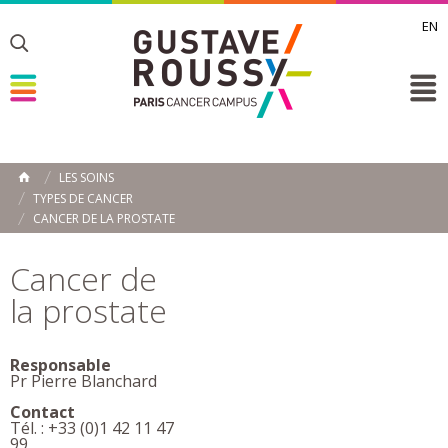
EN
Toggle
Toggle
Toggle
LES SOINS
ACCUEIL
TYPES DE CANCER
Toggle
CANCER DE LA PROSTATE
Cancer de
la prostate
Responsable
Pr Pierre Blanchard
Contact
Tél. : +33 (0)1 42 11 47
99