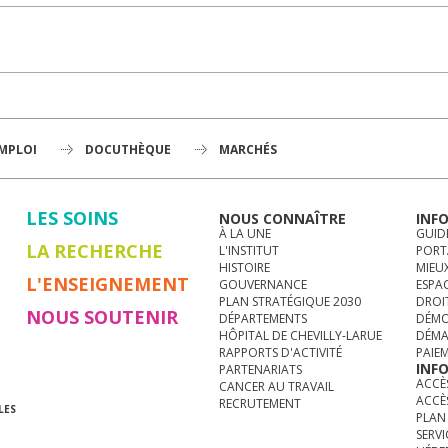
EMPLOI
DOCUTHÈQUE
MARCHÉS
LES SOINS
NOUS CONNAÎTRE
INF
À LA UNE
GUID
LA RECHERCHE
L'INSTITUT
PORT
HISTOIRE
MIEUX
L'ENSEIGNEMENT
GOUVERNANCE
ESPA
PLAN STRATÉGIQUE 2030
DROI
NOUS SOUTENIR
DÉPARTEMENTS
DÉMO
HÔPITAL DE CHEVILLY-LARUE
DÉMA
RAPPORTS D'ACTIVITÉ
PAIE
INF
PARTENARIATS
ACCÈS
CANCER AU TRAVAIL
ACCÈ
RECRUTEMENT
LES
PLAN 
SERVI