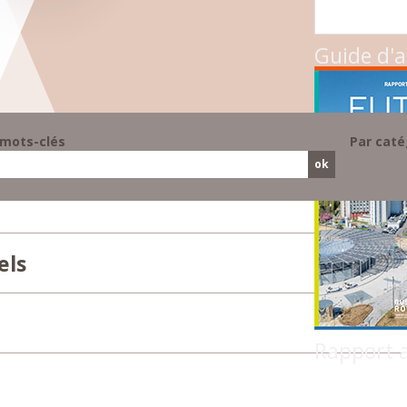
Guide d'a
 mots-clés
Par caté
els
Rapport 