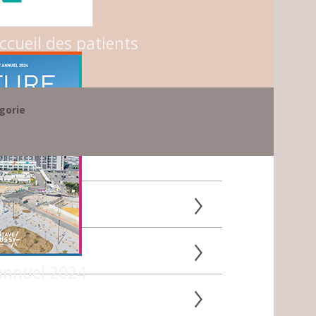
ccueil des patients
gorie
annuel 2024