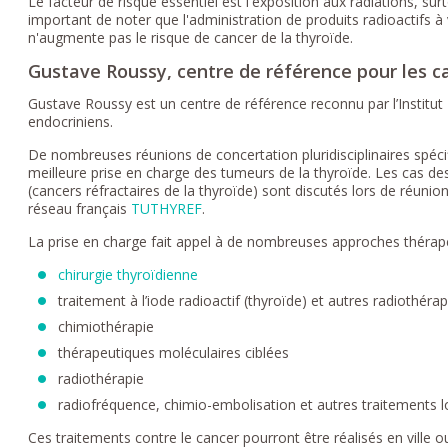
Le facteur de risque essentiel est l'exposition aux radiations, surto
important de noter que l'administration de produits radioactifs à v
n'augmente pas le risque de cancer de la thyroïde.
Gustave Roussy, centre de référence pour les c
Gustave Roussy est un centre de référence reconnu par l’Institut
endocriniens.
De nombreuses réunions de concertation pluridisciplinaires spécif
meilleure prise en charge des tumeurs de la thyroïde. Les cas d
(cancers réfractaires de la thyroïde) sont discutés lors de réuni
réseau français
TUTHYREF
.
La prise en charge fait appel à de nombreuses approches thérape
chirurgie thyroïdienne
traitement à l’iode radioactif (thyroïde) et autres radiothér
chimiothérapie
thérapeutiques moléculaires ciblées
radiothérapie
radiofréquence, chimio-embolisation et autres traitements 
Ces traitements contre le cancer pourront être réalisés en ville o