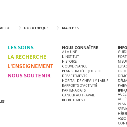
EMPLOI
DOCUTHÈQUE
MARCHÉS
LES SOINS
NOUS CONNAÎTRE
INF
À LA UNE
GUID
LA RECHERCHE
L'INSTITUT
PORT
HISTOIRE
MIEUX
L'ENSEIGNEMENT
GOUVERNANCE
ESPA
PLAN STRATÉGIQUE 2030
DROI
NOUS SOUTENIR
DÉPARTEMENTS
DÉMO
HÔPITAL DE CHEVILLY-LARUE
DÉMA
RAPPORTS D'ACTIVITÉ
PAIE
INF
PARTENARIATS
ACCÈS
CANCER AU TRAVAIL
ACCÈ
RECRUTEMENT
LES
PLAN 
SERVI
HÉBE
ASSO
CONT