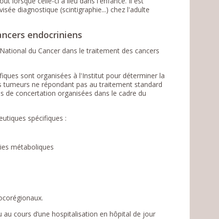
ut lorsque celle-ci a lieu dans l'enfance. Il est
isée diagnostique (scintigraphie...) chez l'adulte
ancers endocriniens
 National du Cancer dans le traitement des cancers
iques sont organisées à l'Institut pour déterminer la
es tumeurs ne répondant pas au traitement standard
ons de concertation organisées dans le cadre du
utiques spécifiques :
apies métaboliques
locorégionaux.
u au cours d’une hospitalisation en hôpital de jour