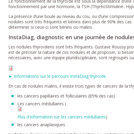
Le fonctionnement de la thyroïde est sous la dépendance d’une a
fonctionnement par une hormone, la TSH (ThyréoStimuline- Hyp
La présence d’une boule au niveau du cou, ou d’une compression, 
nodules sont très fréquents et bénins dans plus de 90% des cas. 
déterminer si ceux-ci sont bénins ou malins.
InstaDiag, diagnostic en une journée de nodule
Les nodules thyroïdiens sont très fréquents. Gustave Roussy pro
est de préciser la nature de ces nodules et de proposer, si beso
nécessaires, avec une équipe pluridisciplinaire, sont regroupés s
► Informations sur le parcours InstaDiag thyroïde
En cas de nodules malins, il existe trois types de cancers de la th
les cancers papillaires et folliculaires (85% des cas)
Les cancers médullaires (
Plus d'information sur les cancers médullaires
)
les cancers anaplasiques