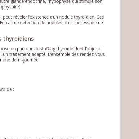
utre glande endocrine, l’hypophyse qui stimule son
ophysaire).
peut révéler l’existence d’un nodule thyroïdien. Ces
En cas de détection de nodules, il est nécessaire de
s thyroïdiens
pose un parcours InstaDiag thyroïde dont l’objectif
in, un traitement adapté. L’ensemble des rendez-vous
ur une demi-journée.
yroïde :