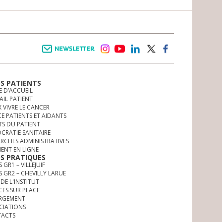
Newsletter
instagram
youtube
linkedin
twitter
facebook
OS PATIENTS
E D’ACCUEIL
AIL PATIENT
 VIVRE LE CANCER
CE PATIENTS ET AIDANTS
TS DU PATIENT
CRATIE SANITAIRE
RCHES ADMINISTRATIVES
MENT EN LIGNE
OS PRATIQUES
 GR1 – VILLEJUIF
S GR2 – CHEVILLY LARUE
DE L'INSTITUT
CES SUR PLACE
RGEMENT
CIATIONS
ACTS