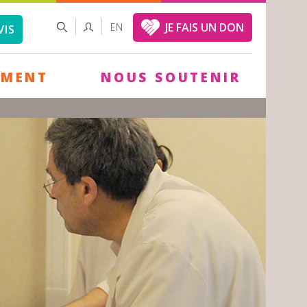
FORMULAIRE
RECHERCHER
JE FAIS UN DON
EN
VIS
DE
RECHERCHE
EMENT
NOUS SOUTENIR