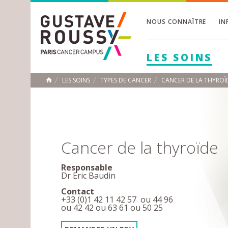
NOUS CONNAÎTRE
IN
Toggle
Toggle
LES SOINS
Toggle
LES SOINS
TYPES DE CANCER
CANCER DE LA THYROÏ
ACCUEIL
Toggle
Cancer de la thyroïde
Responsable
Dr Eric Baudin
Contact
+33 (0)1 42 11 42 57 ou 44 96
ou 42 42 ou 63 61 ou 50 25