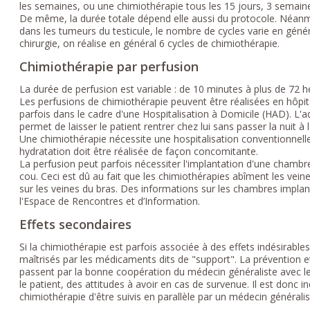
les semaines, ou une chimiothérapie tous les 15 jours, 3 semaine
De même, la durée totale dépend elle aussi du protocole. Néanmo
dans les tumeurs du testicule, le nombre de cycles varie en génér
chirurgie, on réalise en général 6 cycles de chimiothérapie.
Chimiothérapie par perfusion
La durée de perfusion est variable : de 10 minutes à plus de 72 h
Les perfusions de chimiothérapie peuvent être réalisées en hôpita
parfois dans le cadre d'une Hospitalisation à Domicile (HAD). L'a
permet de laisser le patient rentrer chez lui sans passer la nuit à l
Une chimiothérapie nécessite une hospitalisation conventionnelle 
hydratation doit être réalisée de façon concomitante.
La perfusion peut parfois nécessiter l'implantation d'une chambr
cou. Ceci est dû au fait que les chimiothérapies abîment les vei
sur les veines du bras. Des informations sur les chambres implan
l'Espace de Rencontres et d’Information.
Effets secondaires
Si la chimiothérapie est parfois associée à des effets indésirable
maîtrisés par les médicaments dits de "support". La prévention et
passent par la bonne coopération du médecin généraliste avec l
le patient, des attitudes à avoir en cas de survenue. Il est donc 
chimiothérapie d'être suivis en parallèle par un médecin généralis