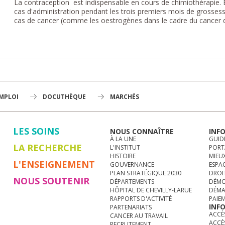
La contraception est indispensable en cours de chimiothérapie. E
cas d'administration pendant les trois premiers mois de grossess
cas de cancer (comme les oestrogènes dans le cadre du cancer d
EMPLOI
DOCUTHÈQUE
MARCHÉS
LES SOINS
NOUS CONNAÎTRE
INF
À LA UNE
GUID
LA RECHERCHE
L'INSTITUT
PORT
HISTOIRE
MIEUX
L'ENSEIGNEMENT
GOUVERNANCE
ESPA
PLAN STRATÉGIQUE 2030
DROI
NOUS SOUTENIR
DÉPARTEMENTS
DÉMO
HÔPITAL DE CHEVILLY-LARUE
DÉMA
RAPPORTS D'ACTIVITÉ
PAIE
INF
PARTENARIATS
ACCÈS
CANCER AU TRAVAIL
ACCÈ
RECRUTEMENT