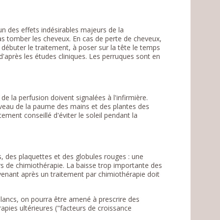
n des effets indésirables majeurs de la
as tomber les cheveux. En cas de perte de cheveux,
ébuter le traitement, à poser sur la tête le temps
 d'après les études cliniques. Les perruques sont en
 la perfusion doivent signalées à l'infirmière.
iveau de la paume des mains et des plantes des
rtement conseillé d'éviter le soleil pendant la
, des plaquettes et des globules rouges : une
urs de chimiothérapie. La baisse trop importante des
urvenant après un traitement par chimiothérapie doit
blancs, on pourra être amené à prescrire des
pies ultérieures ("facteurs de croissance