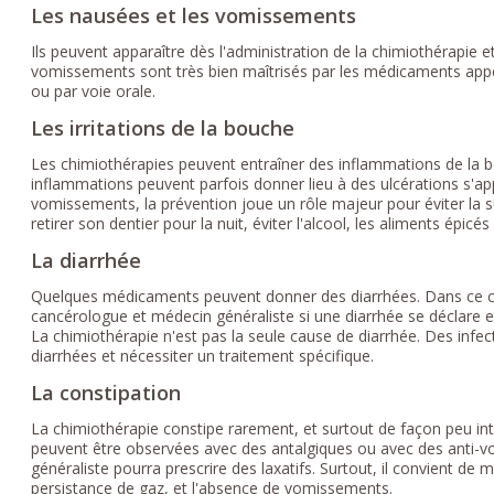
Les nausées et les vomissements
Ils peuvent apparaître dès l'administration de la chimiothérapie e
vomissements sont très bien maîtrisés par les médicaments appel
ou par voie orale.
Les irritations de la bouche
Les chimiothérapies peuvent entraîner des inflammations de la 
inflammations peuvent parfois donner lieu à des ulcérations s'
vomissements, la prévention joue un rôle majeur pour éviter la s
retirer son dentier pour la nuit, éviter l'alcool, les aliments épicés
La diarrhée
Quelques médicaments peuvent donner des diarrhées. Dans ce cas
cancérologue et médecin généraliste si une diarrhée se déclare et à
La chimiothérapie n'est pas la seule cause de diarrhée. Des inf
diarrhées et nécessiter un traitement spécifique.
La constipation
La chimiothérapie constipe rarement, et surtout de façon peu in
peuvent être observées avec des antalgiques ou avec des anti-vo
généraliste pourra prescrire des laxatifs. Surtout, il convient de m
persistance de gaz, et l'absence de vomissements.