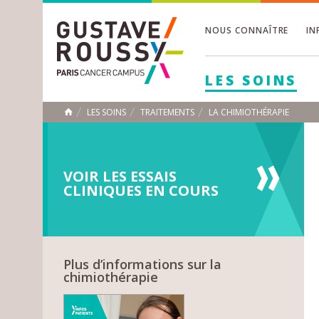
NOUS CONNAÎTRE
IN
Toggle
Toggle
LES SOINS
Toggle
LES SOINS
TRAITEMENTS
LA CHIMIOTHÉRAPIE
ACCUEIL
Toggle
VOIR LES ESSAIS
CLINIQUES EN COURS
Plus d’informations sur la
chimiothérapie