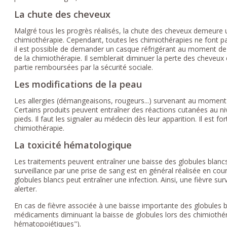
La chute des cheveux
Malgré tous les progrès réalisés, la chute des cheveux demeure u
chimiothérapie. Cependant, toutes les chimiothérapies ne font p
il est possible de demander un casque réfrigérant au moment de d
de la chimiothérapie. Il semblerait diminuer la perte des cheveux
partie remboursées par la sécurité sociale.
Les modifications de la peau
Les allergies (démangeaisons, rougeurs...) survenant au moment de
Certains produits peuvent entraîner des réactions cutanées au n
pieds. Il faut les signaler au médecin dès leur apparition. Il est fo
chimiothérapie.
La toxicité hématologique
Les traitements peuvent entraîner une baisse des globules blancs
surveillance par une prise de sang est en général réalisée en co
globules blancs peut entraîner une infection. Ainsi, une fièvre s
alerter.
En cas de fièvre associée à une baisse importante des globules 
médicaments diminuant la baisse de globules lors des chimiothéra
hématopoiétiques").