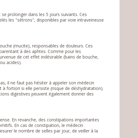
t se prolonger dans les 5 jours suivants. Ces
és les "sétrons", disponibles par voie intraveineuse
bouche (mucite), responsables de douleurs. Ces
apparentant à des aphtes. Comme pour les
urvenue de cet effet indésirable (bains de bouche,
 ou acides).
, il ne faut pas hésiter à appeler son médecin
 fortiori si elle persiste (risque de déshydratation).
ections digestives peuvent également donner des
tense. En revanche, des constipations importantes
mitifs. En cas de constipation, le médecin
esurer le nombre de selles par jour, de veiller à la