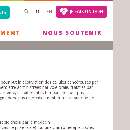
FORMULAIRE
RECHERCHER
JE FAIS UN DON
EN
VIS
DE
RECHERCHE
EMENT
NOUS SOUTENIR
our but la destruction des cellules cancéreuses par
nt être administrées par voie orale, d'autres par
 De même, les différentes tumeurs ne sont pas
igne donc pas un médicament, mais un principe de
apie choisi par le médecin.
 cas de prise orale), ou une chimiothérapie toutes