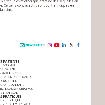
n effet, la chimiothérapie entraîne des séquelles en
e. Certains contraceptifs sont contre-indiqués en
u sein).
Newsletter
instagram
youtube
linkedin
twitter
facebook
OS PATIENTS
E D’ACCUEIL
AIL PATIENT
 VIVRE LE CANCER
CE PATIENTS ET AIDANTS
TS DU PATIENT
CRATIE SANITAIRE
RCHES ADMINISTRATIVES
MENT EN LIGNE
OS PRATIQUES
 GR1 – VILLEJUIF
S GR2 – CHEVILLY LARUE