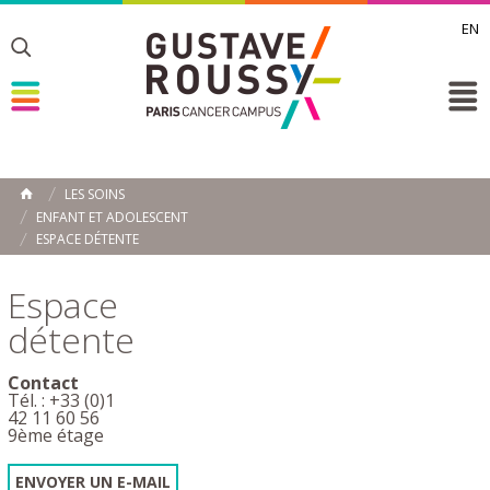
EN
Toggle
Toggle
Toggle
LES SOINS
ACCUEIL
ENFANT ET ADOLESCENT
Toggle
ESPACE DÉTENTE
Espace
détente
Contact
Tél. : +33 (0)1
42 11 60 56
9ème étage
ENVOYER UN E-MAIL