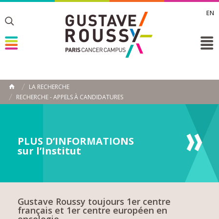
EN
Toggle
Toggle
Toggle
LA RECHERCHE
ACCUEIL
RECHERCHE - APPELS À CANDIDATURES
Toggle
PLUS D’INFORMATIONS
sur l’Institut
Gustave Roussy toujours 1er centre
français et 1er centre européen en
oncologie